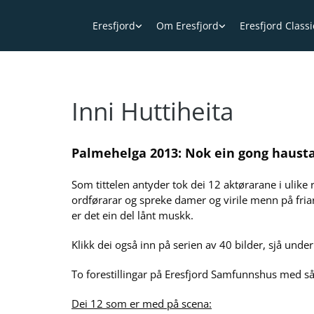
Eresfjord
Om Eresfjord
Eresfjord Class
Inni Huttiheita
Palmehelga 2
013: Nok ein gong hausta 
Som tittelen antyder tok dei 12 aktørarane i ulik
ordførarar og spreke damer og virile menn på friarf
er det ein del lånt muskk.
Klikk dei også inn på serien av 40 bilder, sjå under
To forestillingar på Eresfjord Samfunnshus med så 
Dei 12 som er med på scena: