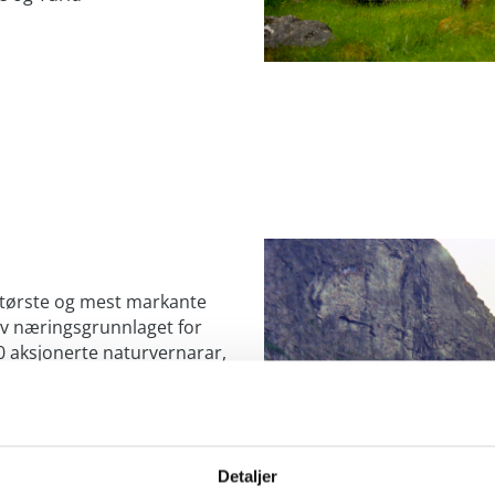
 største og mest markante
av næringsgrunnlaget for
70 aksjonerte naturvernarar,
r Mardalsfossen.
m var starten på utbygginga
lsfossen. På mange måtar
Detaljer