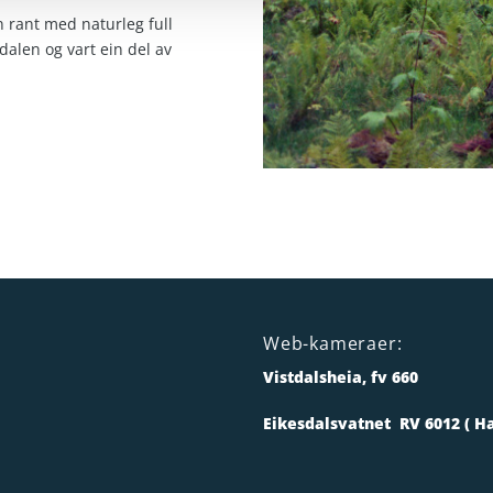
 rant med naturleg full
dalen og vart ein del av
Web-kameraer:
Vistdalsheia, fv 660
Eikesdalsvatnet RV 6012 ( H