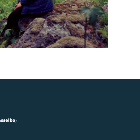
asselbo
)