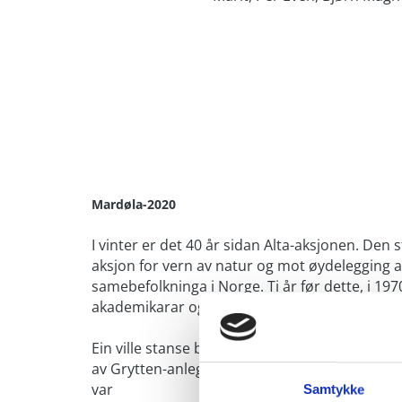
Mardøla-2020
I vinter er det 40 år sidan Alta-aksjonen. Den
aksjon for vern av natur og mot øydelegging 
samebefolkninga i Norge. Ti år før dette, i 19
akademikarar og lokale bygdefolk i fjellet ove
Ein ville stanse bygginga av anleggs-vegen so
av Grytten-anlegget og tørrlegging av Marda
var
Samtykke