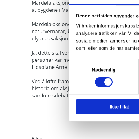
Mardøla-aksjonen ein forløpar for aksjonane i
at bygdene i Masi i Finnmark ikkje vart nedde
Denne nettsiden anvender c
Mardøla-aksjonen var første gongen ein kjenne
Vi bruker informasjonskapsler
naturvernarar, bønder og bygdefolk gjekk saman
analysere trafikken vår. Vi 
ulydnadsaksjon i kamp fornatur og naturress
sosiale medier, annonsering 
dem, eller som de har samlet
Ja, dette skal vere den første aksjonen i sitt s
personar var med saman med bygdefoket i 19
Samtykkevalg
filosofane Arne Næss og Sigmund Kvaløy Setr
Nødvendig
Ved å løfte fram hendingane for 50 år sidan ynsk
historia om aksjonen, men også sjå på korleis
samfunnsdebatten i tida etter og fram til dage
Ikke tillat
Bilde: