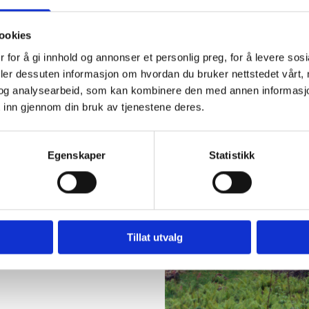
 Alta og kan ha medverka til
mt.
ookies
r til at urbane
 for å gi innhold og annonser et personlig preg, for å levere sos
 i ein ikkje-valdeleg sivil
deler dessuten informasjon om hvordan du bruker nettstedet vårt,
ursar.
og analysearbeid, som kan kombinere den med annen informasjon d
 inn gjennom din bruk av tjenestene deres.
lag i verden. Fleire markante
70, som for eksempel
eng.
Egenskaper
Statistikk
jer vi ikkje berre å fortelje
 dette har innverka på
ns miljø- og klimadebatt.
Tillat utvalg