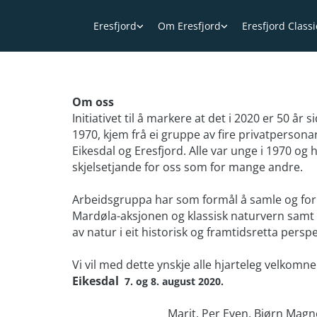
Eresfjord
Om Eresfjord
Eresfjord Class
Om oss
Initiativet til å markere at det i 2020 er 50 år
1970, kjem frå ei gruppe av fire privatpersona
Eikesdal og Eresfjord. Alle var unge i 1970 o
skjelsetjande for oss som for mange andre.
Arbeidsgruppa har som formål å samle og fo
Mardøla-aksjonen og klassisk naturvern samt b
av natur i eit historisk og framtidsretta perspe
Vi vil med dette ynskje alle hjarteleg velkomne 
Eikesdal
7. og 8. august 2020.
Marit, Per Even, Bjørn Magn