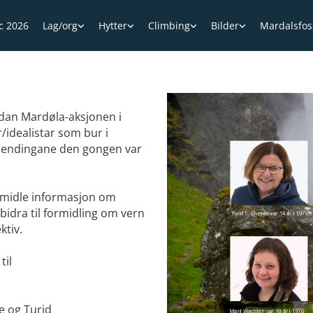
ic 2026
Lag/org
Hytter
Climbing
Bilder
Mardalsfos
 sidan Mardøla-aksjonen i
r/idealistar som bur i
g hendingane den gongen var
rmidle informasjon om
idra til formidling om vern
ktiv.
til
e og Turid