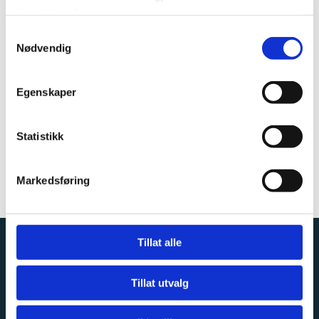
tjenestene deres.
Samtykkevalg
Nødvendig
Egenskaper
Statistikk
Markedsføring
Tillat alle
Kontakt via epost
Tillat utvalg

Nessetprospekt / Øverås