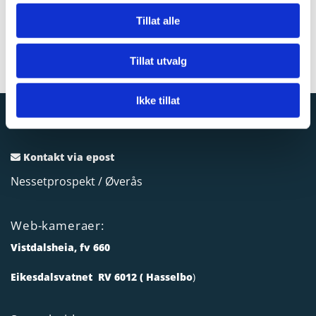
Barn: 50,-
Tillat alle
Les meir om dette her
.
Tillat utvalg
Ikke tillat
Kontakt via epost

Nessetprospekt / Øverås
Web-kameraer:
Vistdalsheia, fv 660
Eikesdalsvatnet RV 6012 ( Hasselbo
)