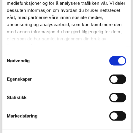
mediefunksjoner og for å analysere trafikken vår. Vi deler
dessuten informasjon om hvordan du bruker nettstedet
vårt, med partnerne våre innen sosiale medier,
annonsering og analysearbeid, som kan kombinere den
med annen informasjon du har gjort tilgjengelig for dem,
eller som de har samlet inn gjennom din bruk av
tjenestene deres.
Samtykkevalg
Nødvendig
Egenskaper
NB! feb.2017:
Styret i EIL har bestmet at det likevel skal vere muleg med
Statistikk
familiemedlemskap etter samme system og satser som
tidligere.
Markedsføring
Familie: 300,-
Voksne: 100,-