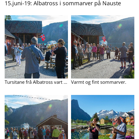
15.juni-19: Albatross i sommarver på Nauste
Tursitane frå Albatross vart som, vanleg møtte med feiande flott dixie-musikk av Finn Haukebø og Gunnar Bech.
Varmt og fint sommarver.