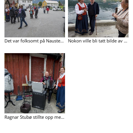
Det var folksomt på Nauste da cruisbåtpassasjerande la iveg oppover bygda.
Nokon ville bli tatt bilde av saman med den bunadkledde.
Ragnar Stubø stillte opp med trekkspelet sitt. Her samen med Turis L. Øverås