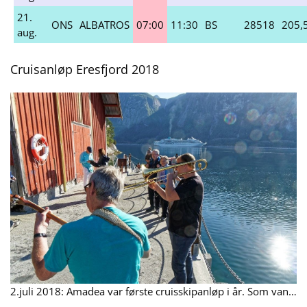
21.
ONS
ALBATROS
07:00
11:30
BS
28518
205,
aug.
Cruisanløp Eresfjord 2018
2.juli 2018: Amadea var første cruisskipanløp i år. Som vanleg vart dei velkomen til land på kaia på Nauste med musikk i regi av Finn Haukebø og Gunnar Bech.