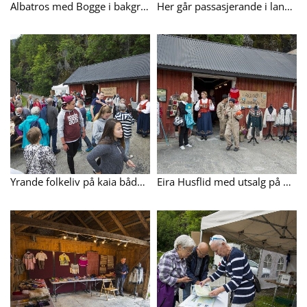
Albatros med Bogge i bakgrunnen.
Her går passasjerande i land på Nauste.
Yrande folkeliv på kaia både av turistar og lokale.
Eira Husflid med utsalg på kaia.