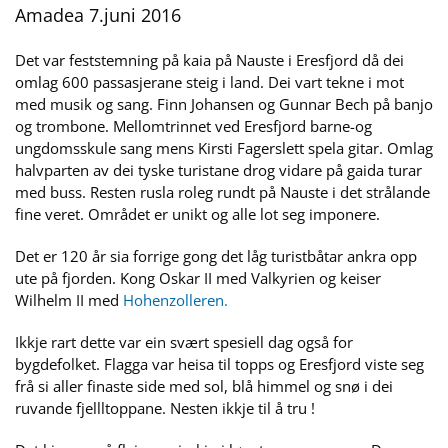
Amadea 7.juni 2016
Det var feststemning på kaia på Nauste i Eresfjord då dei
omlag 600 passasjerane steig i land. Dei vart tekne i mot
med musik og sang. Finn Johansen og Gunnar Bech på banjo
og trombone. Mellomtrinnet ved Eresfjord barne-og
ungdomsskule sang mens Kirsti Fagerslett spela gitar. Omlag
halvparten av dei tyske turistane drog vidare på gaida turar
med buss. Resten rusla roleg rundt på Nauste i det strålande
fine veret. Området er unikt og alle lot seg imponere.
Det er 120 år sia forrige gong det låg turistbåtar ankra opp
ute på fjorden. Kong Oskar II med Valkyrien og keiser
Wilhelm II med
Hohenzolleren.
Ikkje rart dette var ein svært spesiell dag også for
bygdefolket. Flagga var heisa til topps og Eresfjord viste seg
frå si aller finaste side med sol, blå himmel og snø i dei
ruvande fjellltoppane. Nesten ikkje til å tru !