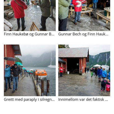
Finn Haukebø og Gunnar Bech spela opp humøret i gråveret inne i kaihuset på Nauste.
Gunnar Bech og Finn Haukebø i aksjon.
Greitt med paraply i silregnet.
Innimellom var det faktisk også oppholdsver.