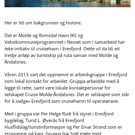
Her er litt om bakgrunnen og histore:
Det er Molde og Romsdal Havn IKS og
Vekstkommuneprogrammet i Nesset som i samarbeid har
teke initiativ til cruisehavn i Eresfjord. Dette vil da bli eit
tredje anløp av turistskip på ruta saman med Molde og
Åndalsnes.
Våren 2013 vart det oppnemnt ei arbeidsgruppe i Eresfjord
som lokal kontakt for arbeidet. Gruppa arbeidde med å
legge til rette, samt vere lokale kontaktpersonar for
selskapet Cruise Molde Åndalsnes. Det er selskapet som står
for å «selge» Eresfjord som cruisehamn til operatørane.
Med i gruppa var Per Helge Rudi frå styret i Eresfjord
bygdelag, Turid L. Øverås frå Eresfjord
Husflidslag/turistinformasjon og Per Einar Strand som er
grunneigar på kaia. Gruppa har hatt møte med