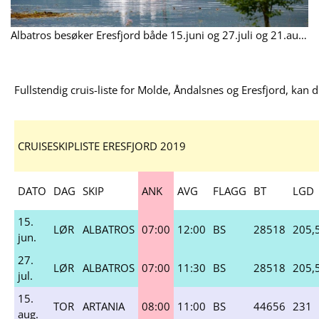
Albatros besøker Eresfjord både 15.juni og 27.juli og 21.august.
Fullstendig cruis-liste for Molde, Åndalsnes og Eresfjord, kan 
CRUISESKIPLISTE ERESFJORD 2019
DATO
DAG
SKIP
ANK
AVG
FLAGG
BT
LGD
15.
LØR
ALBATROS
07:00
12:00
BS
28518
205,
jun.
27.
LØR
ALBATROS
07:00
11:30
BS
28518
205,
jul.
15.
TOR
ARTANIA
08:00
11:00
BS
44656
231
aug.