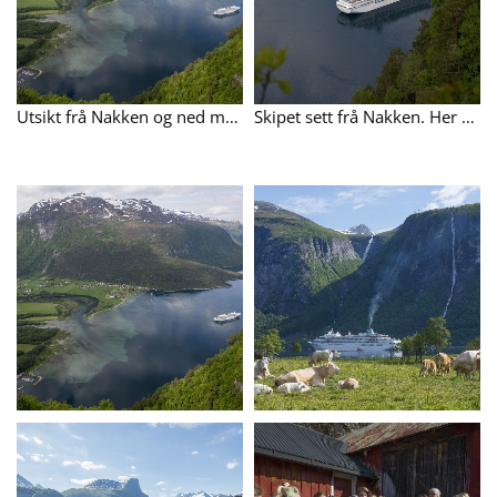
Utsikt frå Nakken og ned mot Eresfjord med Amadea på fjorden. 7. juni 2016: Cruisbåten Amadea ankra opp utanfor Nauste i Eresfjord kl. 08.00. Dette 120 år sia forrige gong eit tilsvarande skip kom til Eresfjord, nemleg Hohenzolleren i 1896.
Skipet sett frå Nakken. Her er ein bildeserie frå da cruisbåten Amadea gjesta Eresfjord. Klikk på bilda og bla deg fram.