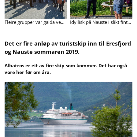
Fleire grupper var gaida ved spasertur i nærområda på Nauste. Samt at noen vart tatt med på busstur blant anna til Eikesdal.
Idyllisk på Nauste i slikt fint sommarver. Gunnar Bech( tv) og Finn Haukebø i aksjon.
Det er fire anløp av turistskip inn til Eresfjord
og Nauste sommaren 2019.
Albatros er eit av fire skip som kommer. Det har også
vore her før om åra.