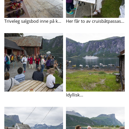
Triveleg salgsbod inne på kaihuset.
Her får to av cruisbåtpassasjerane hjlep til å finne fram på kartet av Annlaug Berge.
Idyllisk...