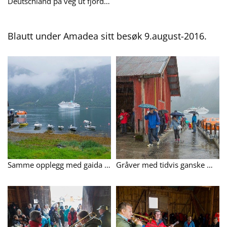
Deutschland på veg ut fjorden etter å ha gjesta Eresfjord 16.mai 2017.
Blautt under Amadea sitt besøk 9.august-2016.
Samme opplegg med gaida bussturar som da Amadea var her 7.juni. Blant anna ferjetur på Eikesdalsvatnet.
Gråver med tidvis ganske mykje regn. Men god steming med musikk og salg av kaffe og varme vafler. I tillegg hadde Eira Husflid salgsbod på kaia.