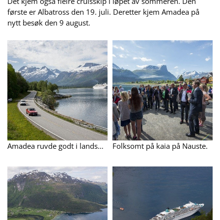
Det kjem også fleire cruisskip i løpet av sommeren. Den
første er Albatross den 19. juli. Deretter kjem Amadea på
nytt besøk den 9 august.
Amadea ruvde godt i landskapet med dei mektige fjella Goksøyra, Sjøvdøla, Nebba og Kvitfjellet bak.
Folksomt på kaia på Nauste.