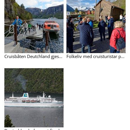
Cruisbåten Deutchland gjesta Nauste i Eresfjord 16.mai. Dette var det einaste skipet i 2017.
Folkeliv med cruisturistar på kaia.