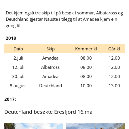
Det kjem også tre skip til på besøk i sommar, Albataross og
Deutchland gjestar Nauste i tilegg til at Amadea kjem ein
gong til.
2018
Dato
Skip
Kommer kl
Går kl
2.juli
Amadea
08.00
12.00
12.juli
Albatross
08.00
12.00
30.juli
Amadea
08.00
12.00
8.august
Deutchland
10.00
13.00
2017:
Deutchland besøkte Eresfjord 16.mai