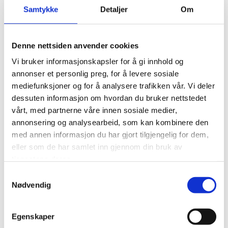
Samtykke
Detaljer
Om
Denne nettsiden anvender cookies
Vi bruker informasjonskapsler for å gi innhold og
annonser et personlig preg, for å levere sosiale
mediefunksjoner og for å analysere trafikken vår. Vi deler
dessuten informasjon om hvordan du bruker nettstedet
Oppblåsbare akebrett type "airboard" var populær. Her er Aron i farta.
Markus i farta!
vårt, med partnerne våre innen sosiale medier,
annonsering og analysearbeid, som kan kombinere den
med annen informasjon du har gjort tilgjengelig for dem,
eller som de har samlet inn gjennom din bruk av
tjenestene deres.
Samtykkevalg
Nødvendig
Egenskaper