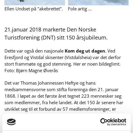
Ellen Undset på "akebrettet".
Fole artig ...
21.januar 2018 markerte Den Norske
Turistforening (DNT) sitt 150 årsjubileum.
Dette var også den nasjonale
Kom deg ut dagen
. Ved
Eresfjord og Vistdal skisenter (Vistdalsheia) var det derfor
stort frammøte og god stemning. Her er noen bildeglimt.
Foto: Bjørn Magne Øverås
Det var Thomas Johannessen Heftye og hans
medsammensvorne som stifta foreninga den 21. januar
1868. I løpet av det første året tegnet 223 mennesker seg
som medlemmer, fra hele landet. At det 150 år senere har
utviklet seg til et forbund av 57 medlemsforeninger, er
fundamentert på entusiasme og hardt arbeid.
Les meir om
dette her.