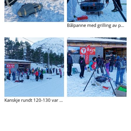
Bålpanne med grilling av pøsler.
Kanskje rundt 120-130 var i aktivitet ved Eresfjord og Vistdal skisenter.