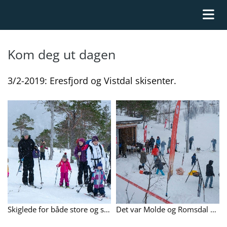
Kom deg ut dagen
3/2-2019: Eresfjord og Vistdal skisenter.
Skiglede for både store og små. Det var bortimot 200 som deltok på "Kom deg ut Dagen" på Eresfjord og Vistdal skisenter.
Det var Molde og Romsdal Turistforening i samarbeid med idrettslaga i Vistdal Og Eresfjord som stod bak "Kom deg ut dagen" 3/2-19.