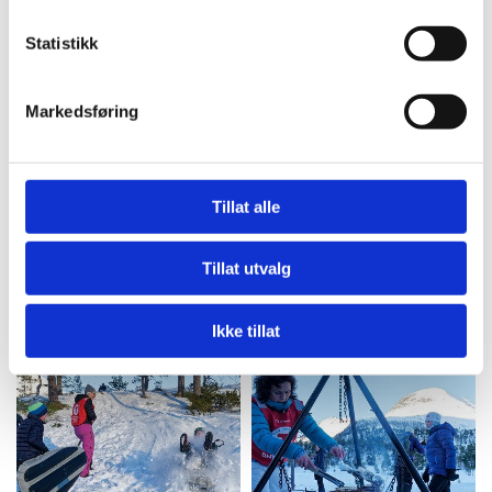
...og på trynet gjekk det.
Statistikk
Markedsføring
Tillat alle
Tillat utvalg
Ikke tillat